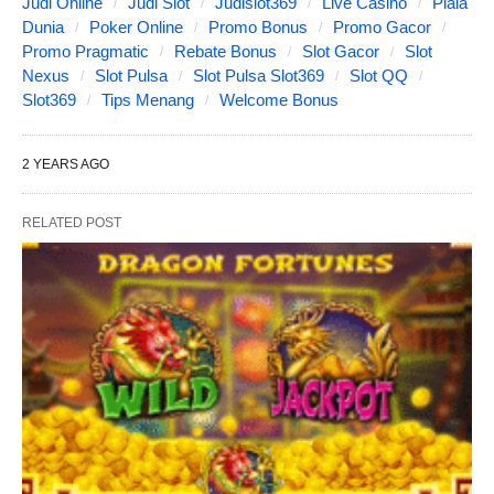
Judi Online
Judi Slot
Judislot369
Live Casino
Piala
Dunia
Poker Online
Promo Bonus
Promo Gacor
Promo Pragmatic
Rebate Bonus
Slot Gacor
Slot
Nexus
Slot Pulsa
Slot Pulsa Slot369
Slot QQ
Slot369
Tips Menang
Welcome Bonus
2 YEARS AGO
RELATED POST