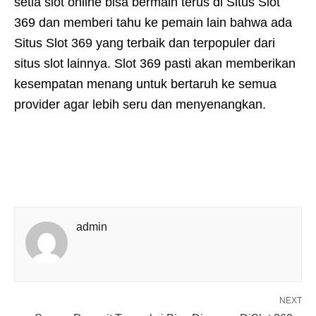
setia slot online bisa bermain terus di Situs Slot
369 dan memberi tahu ke pemain lain bahwa ada
Situs Slot 369 yang terbaik dan terpopuler dari
situs slot lainnya. Slot 369 pasti akan memberikan
kesempatan menang untuk bertaruh ke semua
provider agar lebih seru dan menyenangkan.
admin
NEXT