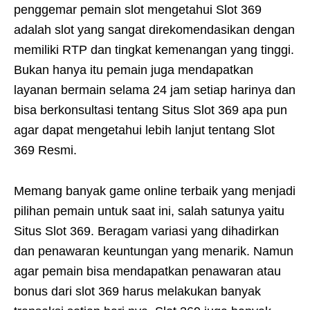
penggemar pemain slot mengetahui Slot 369
adalah slot yang sangat direkomendasikan dengan
memiliki RTP dan tingkat kemenangan yang tinggi.
Bukan hanya itu pemain juga mendapatkan
layanan bermain selama 24 jam setiap harinya dan
bisa berkonsultasi tentang Situs Slot 369 apa pun
agar dapat mengetahui lebih lanjut tentang Slot
369 Resmi.
Memang banyak game online terbaik yang menjadi
pilihan pemain untuk saat ini, salah satunya yaitu
Situs Slot 369. Beragam variasi yang dihadirkan
dan penawaran keuntungan yang menarik. Namun
agar pemain bisa mendapatkan penawaran atau
bonus dari slot 369 harus melakukan banyak