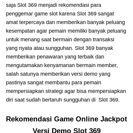
saja Slot 369 menjadi rekomendasi para
penggemar game slot karena Slot 369 sangat
amat terpercaya dan memberikan banyak peluang
kesempatan agar pemain memiliki banyak peluang
untuk menang saat bermain dengan transaksi
yang nyata atau sungguhan. Slot 369 banyak
memberikan penawaran yang terbaik dan
mengutamakan kenyamanan bermain member,
salah satunya memberikan versi demo yang
pastinya sangat membantu para pemain
mempersiapkan strategi agar bisa mempersiapkan
diri saat sudah bertaruh sungguhan di Slot 369.
Rekomendasi Game Online Jackpot
Versi Demo Slot 369