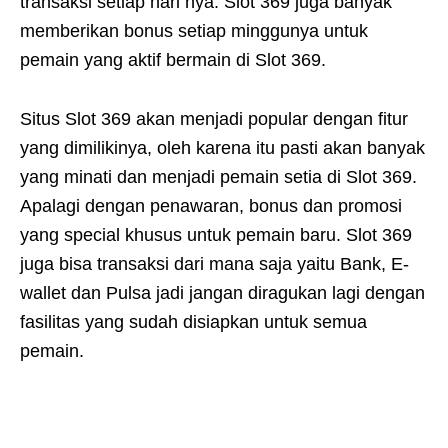
transaksi setiap hari nya. Slot 369 juga banyak
memberikan bonus setiap minggunya untuk
pemain yang aktif bermain di Slot 369.
Situs Slot 369 akan menjadi popular dengan fitur
yang dimilikinya, oleh karena itu pasti akan banyak
yang minati dan menjadi pemain setia di Slot 369.
Apalagi dengan penawaran, bonus dan promosi
yang special khusus untuk pemain baru. Slot 369
juga bisa transaksi dari mana saja yaitu Bank, E-
wallet dan Pulsa jadi jangan diragukan lagi dengan
fasilitas yang sudah disiapkan untuk semua
pemain.