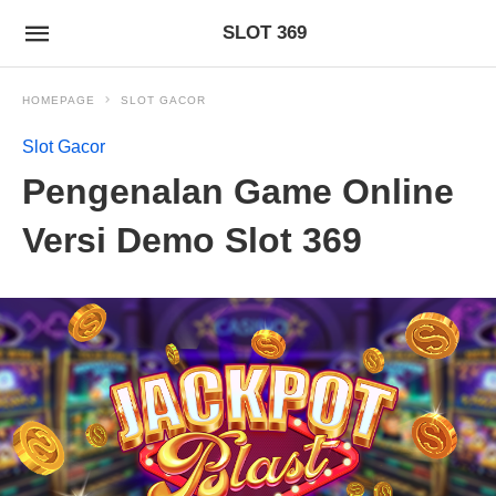
SLOT 369
HOMEPAGE
SLOT GACOR
Slot Gacor
Pengenalan Game Online
Versi Demo Slot 369