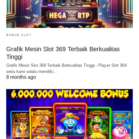
BONUS SLOT
Grafik Mesin Slot 369 Terbaik Berkualitas
Tinggi
Grafik Mesin Slot 369 Terbaik Berkualitas Tinggi - Player Slot 369
setia kami selalu memiliki…
8 months ago