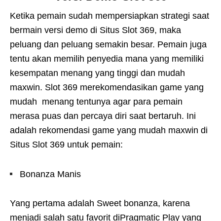
Ketika pemain sudah mempersiapkan strategi saat
bermain versi demo di Situs Slot 369, maka
peluang dan peluang semakin besar. Pemain juga
tentu akan memilih penyedia mana yang memiliki
kesempatan menang yang tinggi dan mudah
maxwin. Slot 369 merekomendasikan game yang
mudah menang tentunya agar para pemain
merasa puas dan percaya diri saat bertaruh. Ini
adalah rekomendasi game yang mudah maxwin di
Situs Slot 369 untuk pemain:
Bonanza Manis
Yang pertama adalah Sweet bonanza, karena
menjadi salah satu favorit diPragmatic Play yang