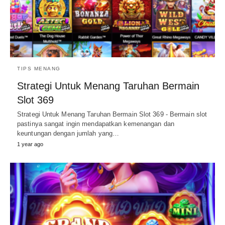
TIPS MENANG
Strategi Untuk Menang Taruhan Bermain
Slot 369
Strategi Untuk Menang Taruhan Bermain Slot 369 - Bermain slot
pastinya sangat ingin mendapatkan kemenangan dan
keuntungan dengan jumlah yang…
1 year ago