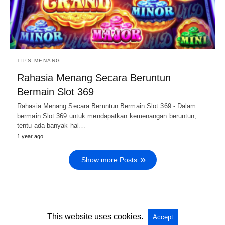
TIPS MENANG
Rahasia Menang Secara Beruntun
Bermain Slot 369
Rahasia Menang Secara Beruntun Bermain Slot 369 - Dalam
bermain Slot 369 untuk mendapatkan kemenangan beruntun,
tentu ada banyak hal…
1 year ago
Show more Posts
This website uses cookies.
Accept
All Rights Reserved