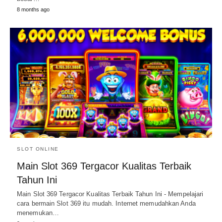
8 months ago
SLOT ONLINE
Main Slot 369 Tergacor Kualitas Terbaik
Tahun Ini
Main Slot 369 Tergacor Kualitas Terbaik Tahun Ini - Mempelajari
cara bermain Slot 369 itu mudah. ​​Internet memudahkan Anda
menemukan…