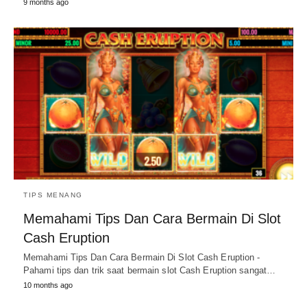
9 months ago
TIPS MENANG
Memahami Tips Dan Cara Bermain Di Slot
Cash Eruption
Memahami Tips Dan Cara Bermain Di Slot Cash Eruption -
Pahami tips dan trik saat bermain slot Cash Eruption sangat…
10 months ago