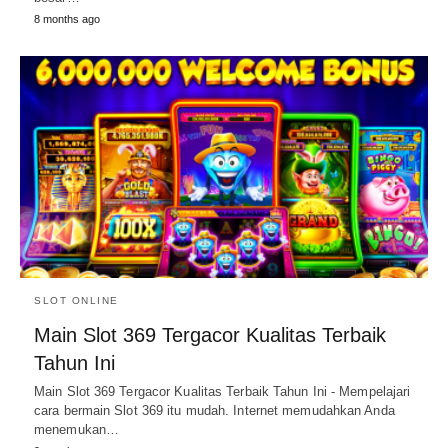
8 months ago
SLOT ONLINE
Main Slot 369 Tergacor Kualitas Terbaik
Tahun Ini
Main Slot 369 Tergacor Kualitas Terbaik Tahun Ini - Mempelajari
cara bermain Slot 369 itu mudah. ​​Internet memudahkan Anda
menemukan…