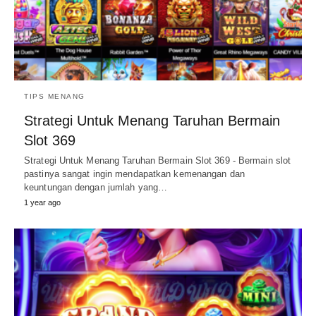
TIPS MENANG
Strategi Untuk Menang Taruhan Bermain
Slot 369
Strategi Untuk Menang Taruhan Bermain Slot 369 - Bermain slot
pastinya sangat ingin mendapatkan kemenangan dan
keuntungan dengan jumlah yang…
1 year ago