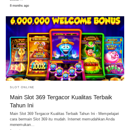
8 months ago
SLOT ONLINE
Main Slot 369 Tergacor Kualitas Terbaik
Tahun Ini
Main Slot 369 Tergacor Kualitas Terbaik Tahun Ini - Mempelajari
cara bermain Slot 369 itu mudah. ​​Internet memudahkan Anda
menemukan…