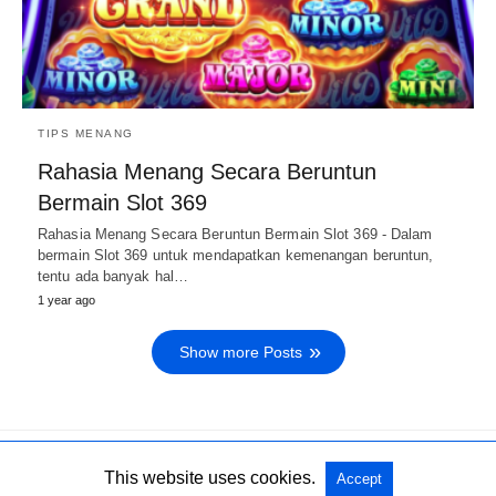
TIPS MENANG
Rahasia Menang Secara Beruntun
Bermain Slot 369
Rahasia Menang Secara Beruntun Bermain Slot 369 - Dalam
bermain Slot 369 untuk mendapatkan kemenangan beruntun,
tentu ada banyak hal…
1 year ago
Show more Posts
This website uses cookies.
Accept
All Rights Reserved