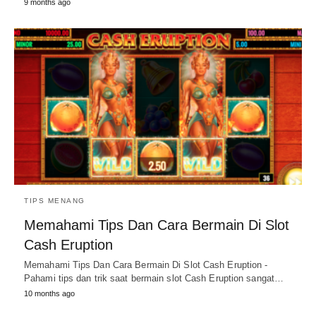
9 months ago
TIPS MENANG
Memahami Tips Dan Cara Bermain Di Slot
Cash Eruption
Memahami Tips Dan Cara Bermain Di Slot Cash Eruption -
Pahami tips dan trik saat bermain slot Cash Eruption sangat…
10 months ago