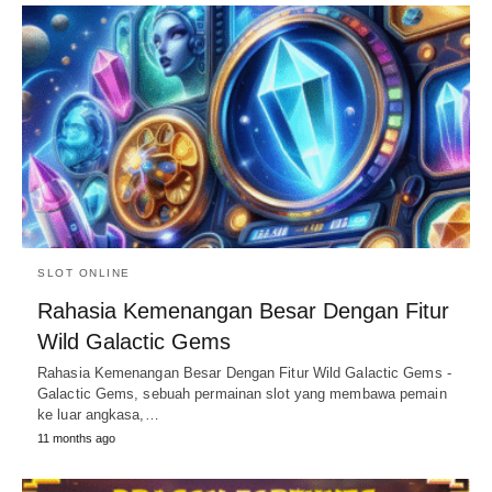
SLOT ONLINE
Rahasia Kemenangan Besar Dengan Fitur
Wild Galactic Gems
Rahasia Kemenangan Besar Dengan Fitur Wild Galactic Gems -
Galactic Gems, sebuah permainan slot yang membawa pemain
ke luar angkasa,…
11 months ago