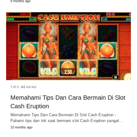
9 months ago
TIPS MENANG
Memahami Tips Dan Cara Bermain Di Slot
Cash Eruption
Memahami Tips Dan Cara Bermain Di Slot Cash Eruption -
Pahami tips dan trik saat bermain slot Cash Eruption sangat…
10 months ago