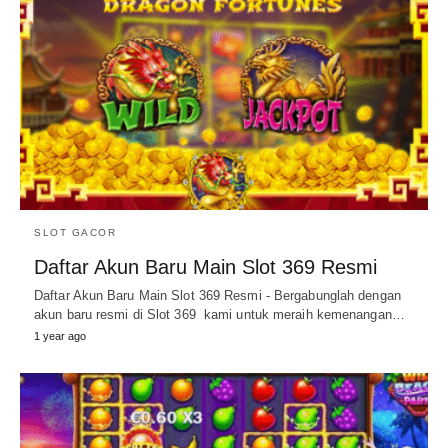
SLOT GACOR
Daftar Akun Baru Main Slot 369 Resmi
Daftar Akun Baru Main Slot 369 Resmi - Bergabunglah dengan
akun baru resmi di Slot 369 kami untuk meraih kemenangan…
1 year ago