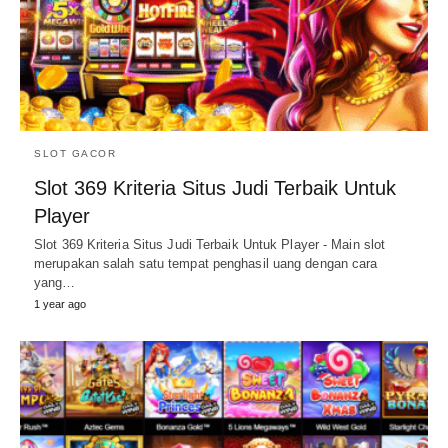
SLOT GACOR
Slot 369 Kriteria Situs Judi Terbaik Untuk
Player
Slot 369 Kriteria Situs Judi Terbaik Untuk Player - Main slot
merupakan salah satu tempat penghasil uang dengan cara
yang…
1 year ago