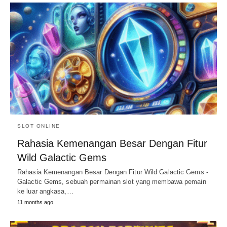
SLOT ONLINE
Rahasia Kemenangan Besar Dengan Fitur
Wild Galactic Gems
Rahasia Kemenangan Besar Dengan Fitur Wild Galactic Gems -
Galactic Gems, sebuah permainan slot yang membawa pemain
ke luar angkasa,…
11 months ago