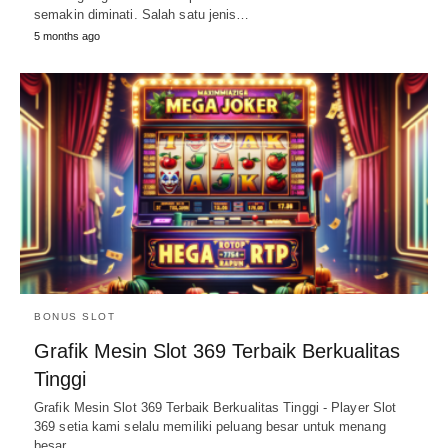
semakin diminati. Salah satu jenis…
5 months ago
BONUS SLOT
Grafik Mesin Slot 369 Terbaik Berkualitas
Tinggi
Grafik Mesin Slot 369 Terbaik Berkualitas Tinggi - Player Slot
369 setia kami selalu memiliki peluang besar untuk menang
besar…