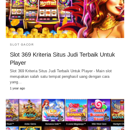
SLOT GACOR
Slot 369 Kriteria Situs Judi Terbaik Untuk
Player
Slot 369 Kriteria Situs Judi Terbaik Untuk Player - Main slot
merupakan salah satu tempat penghasil uang dengan cara
yang…
1 year ago