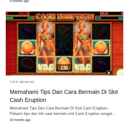
9 months ago
TIPS MENANG
Memahami Tips Dan Cara Bermain Di Slot
Cash Eruption
Memahami Tips Dan Cara Bermain Di Slot Cash Eruption -
Pahami tips dan trik saat bermain slot Cash Eruption sangat…
10 months ago