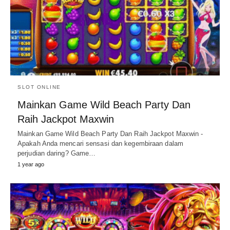
SLOT ONLINE
Mainkan Game Wild Beach Party Dan
Raih Jackpot Maxwin
Mainkan Game Wild Beach Party Dan Raih Jackpot Maxwin -
Apakah Anda mencari sensasi dan kegembiraan dalam
perjudian daring? Game…
1 year ago