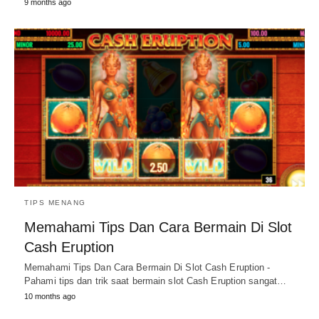
9 months ago
TIPS MENANG
Memahami Tips Dan Cara Bermain Di Slot
Cash Eruption
Memahami Tips Dan Cara Bermain Di Slot Cash Eruption -
Pahami tips dan trik saat bermain slot Cash Eruption sangat…
10 months ago