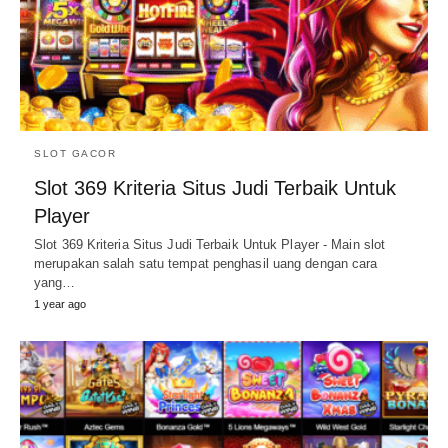
SLOT GACOR
Slot 369 Kriteria Situs Judi Terbaik Untuk
Player
Slot 369 Kriteria Situs Judi Terbaik Untuk Player - Main slot
merupakan salah satu tempat penghasil uang dengan cara
yang…
1 year ago