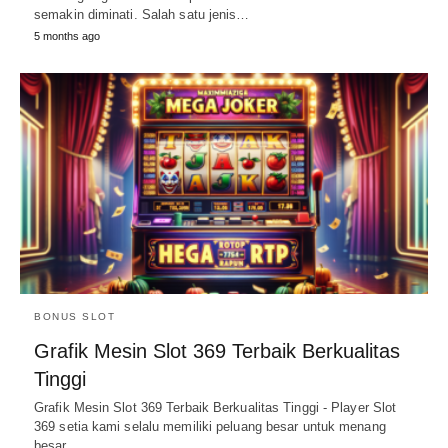
semakin diminati. Salah satu jenis…
5 months ago
BONUS SLOT
Grafik Mesin Slot 369 Terbaik Berkualitas
Tinggi
Grafik Mesin Slot 369 Terbaik Berkualitas Tinggi - Player Slot
369 setia kami selalu memiliki peluang besar untuk menang
besar…