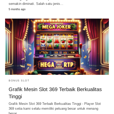
semakin diminati. Salah satu jenis…
5 months ago
BONUS SLOT
Grafik Mesin Slot 369 Terbaik Berkualitas
Tinggi
Grafik Mesin Slot 369 Terbaik Berkualitas Tinggi - Player Slot
369 setia kami selalu memiliki peluang besar untuk menang
besar…