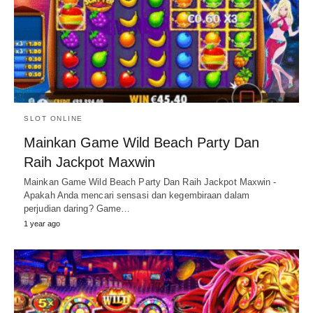
SLOT ONLINE
Mainkan Game Wild Beach Party Dan
Raih Jackpot Maxwin
Mainkan Game Wild Beach Party Dan Raih Jackpot Maxwin -
Apakah Anda mencari sensasi dan kegembiraan dalam
perjudian daring? Game…
1 year ago