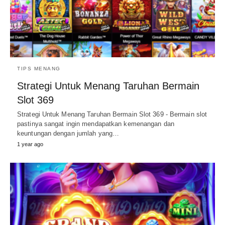
TIPS MENANG
Strategi Untuk Menang Taruhan Bermain
Slot 369
Strategi Untuk Menang Taruhan Bermain Slot 369 - Bermain slot
pastinya sangat ingin mendapatkan kemenangan dan
keuntungan dengan jumlah yang…
1 year ago