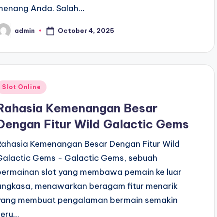
menang Anda. Salah…
October 4, 2025
admin
osted
y
Posted
Slot Online
n
Rahasia Kemenangan Besar
Dengan Fitur Wild Galactic Gems
Rahasia Kemenangan Besar Dengan Fitur Wild
Galactic Gems - Galactic Gems, sebuah
permainan slot yang membawa pemain ke luar
angkasa, menawarkan beragam fitur menarik
yang membuat pengalaman bermain semakin
seru…