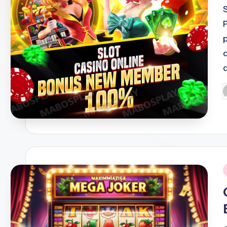
Maxwin
Walau
Dengan
Modal
Deposit
Kecil.
P
b
i