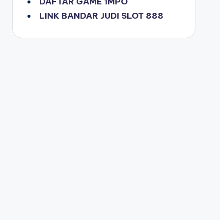
DAFTAR GAME 1MPO
LINK BANDAR JUDI SLOT 888