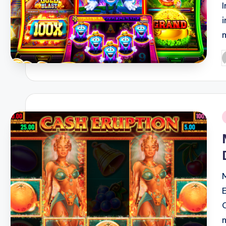
P
b
i