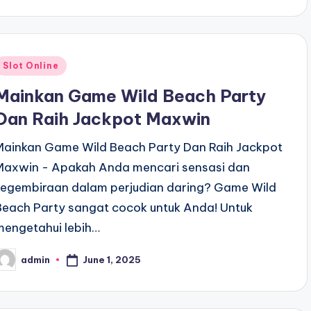
Posted
Slot Online
n
Mainkan Game Wild Beach Party
Dan Raih Jackpot Maxwin
Mainkan Game Wild Beach Party Dan Raih Jackpot
Maxwin - Apakah Anda mencari sensasi dan
kegembiraan dalam perjudian daring? Game Wild
Beach Party sangat cocok untuk Anda! Untuk
mengetahui lebih…
June 1, 2025
admin
osted
y