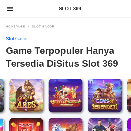
SLOT 369
HOMEPAGE
SLOT GACOR
Slot Gacor
Game Terpopuler Hanya
Tersedia DiSitus Slot 369