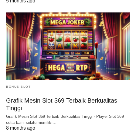
5 months ago
BONUS SLOT
Grafik Mesin Slot 369 Terbaik Berkualitas
Tinggi
Grafik Mesin Slot 369 Terbaik Berkualitas Tinggi - Player Slot 369
setia kami selalu memiliki…
8 months ago