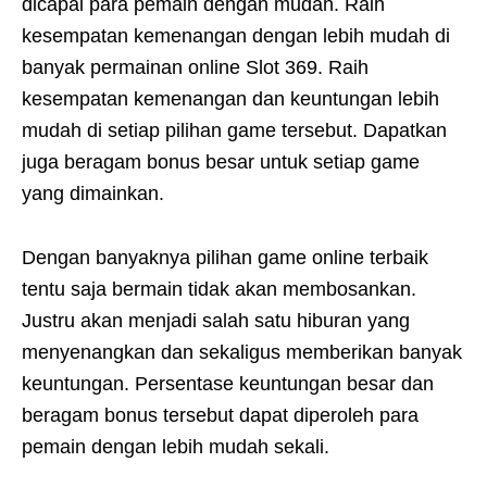
dicapai para pemain dengan mudah. Raih
kesempatan kemenangan dengan lebih mudah di
banyak permainan online Slot 369. Raih
kesempatan kemenangan dan keuntungan lebih
mudah di setiap pilihan game tersebut. Dapatkan
juga beragam bonus besar untuk setiap game
yang dimainkan.
Dengan banyaknya pilihan game online terbaik
tentu saja bermain tidak akan membosankan.
Justru akan menjadi salah satu hiburan yang
menyenangkan dan sekaligus memberikan banyak
keuntungan. Persentase keuntungan besar dan
beragam bonus tersebut dapat diperoleh para
pemain dengan lebih mudah sekali.