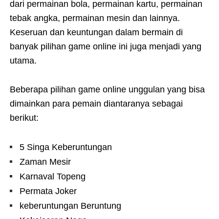
dari permainan bola, permainan kartu, permainan
tebak angka, permainan mesin dan lainnya.
Keseruan dan keuntungan dalam bermain di
banyak pilihan game online ini juga menjadi yang
utama.
Beberapa pilihan game online unggulan yang bisa
dimainkan para pemain diantaranya sebagai
berikut:
5 Singa Keberuntungan
Zaman Mesir
Karnaval Topeng
Permata Joker
keberuntungan Beruntung