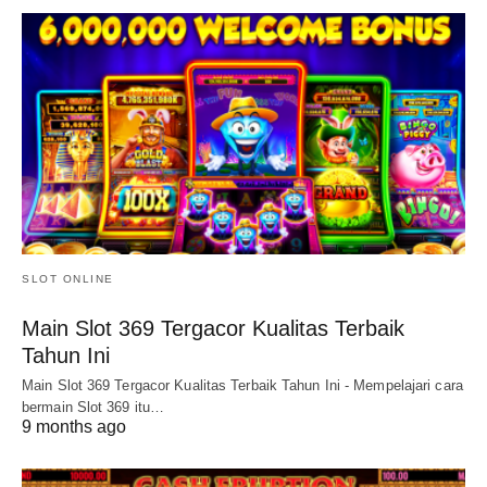
SLOT ONLINE
Main Slot 369 Tergacor Kualitas Terbaik
Tahun Ini
Main Slot 369 Tergacor Kualitas Terbaik Tahun Ini - Mempelajari cara
bermain Slot 369 itu…
9 months ago