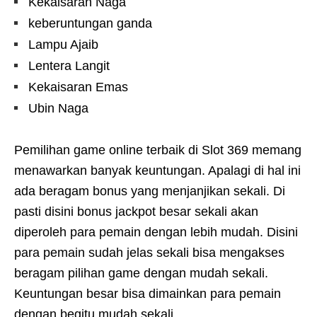
Kekaisaran Naga
keberuntungan ganda
Lampu Ajaib
Lentera Langit
Kekaisaran Emas
Ubin Naga
Pemilihan game online terbaik di Slot 369 memang
menawarkan banyak keuntungan. Apalagi di hal ini
ada beragam bonus yang menjanjikan sekali. Di
pasti disini bonus jackpot besar sekali akan
diperoleh para pemain dengan lebih mudah. Disini
para pemain sudah jelas sekali bisa mengakses
beragam pilihan game dengan mudah sekali.
Keuntungan besar bisa dimainkan para pemain
dengan begitu mudah sekali.