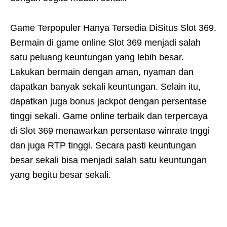
Game Terpopuler Hanya Tersedia DiSitus Slot 369.
Bermain di game online Slot 369 menjadi salah
satu peluang keuntungan yang lebih besar.
Lakukan bermain dengan aman, nyaman dan
dapatkan banyak sekali keuntungan. Selain itu,
dapatkan juga bonus jackpot dengan persentase
tinggi sekali. Game online terbaik dan terpercaya
di Slot 369 menawarkan persentase winrate tnggi
dan juga RTP tinggi. Secara pasti keuntungan
besar sekali bisa menjadi salah satu keuntungan
yang begitu besar sekali.