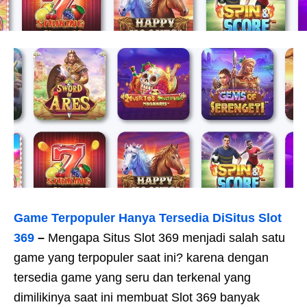
Game Terpopuler Hanya Tersedia DiSitus Slot
369
–
Mengapa Situs Slot 369 menjadi salah satu
game yang terpopuler saat ini? karena dengan
tersedia game yang seru dan terkenal yang
dimilikinya saat ini membuat Slot 369 banyak