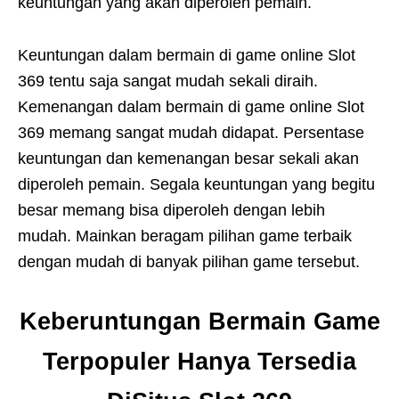
keuntungan yang akan diperoleh pemain.
Keuntungan dalam bermain di game online Slot
369 tentu saja sangat mudah sekali diraih.
Kemenangan dalam bermain di game online Slot
369 memang sangat mudah didapat. Persentase
keuntungan dan kemenangan besar sekali akan
diperoleh pemain. Segala keuntungan yang begitu
besar memang bisa diperoleh dengan lebih
mudah. Mainkan beragam pilihan game terbaik
dengan mudah di banyak pilihan game tersebut.
Keberuntungan Bermain Game
Terpopuler Hanya Tersedia