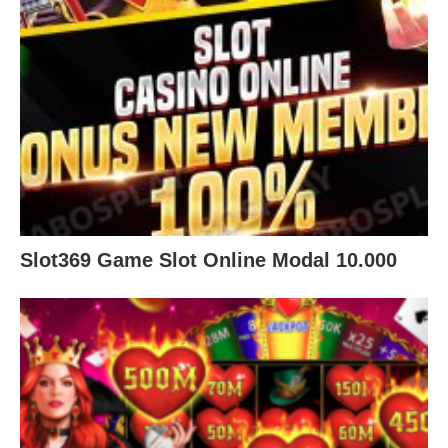
Slot369 Game Slot Online Modal 10.000