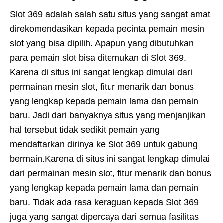
Slot 369 adalah salah satu situs yang sangat amat
direkomendasikan kepada pecinta pemain mesin
slot yang bisa dipilih. Apapun yang dibutuhkan
para pemain slot bisa ditemukan di Slot 369.
Karena di situs ini sangat lengkap dimulai dari
permainan mesin slot, fitur menarik dan bonus
yang lengkap kepada pemain lama dan pemain
baru. Jadi dari banyaknya situs yang menjanjikan
hal tersebut tidak sedikit pemain yang
mendaftarkan dirinya ke Slot 369 untuk gabung
bermain.Karena di situs ini sangat lengkap dimulai
dari permainan mesin slot, fitur menarik dan bonus
yang lengkap kepada pemain lama dan pemain
baru. Tidak ada rasa keraguan kepada Slot 369
juga yang sangat dipercaya dari semua fasilitas