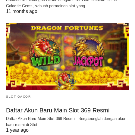
Galactic Gems, sebuah permainan slot yang…
11 months ago
SLOT GACOR
Daftar Akun Baru Main Slot 369 Resmi
Daftar Akun Baru Main Slot 369 Resmi - Bergabunglah dengan akun
baru resmi di Slot…
1 year ago