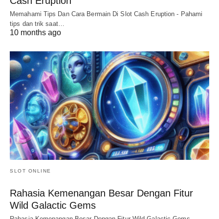
Cash Eruption
Memahami Tips Dan Cara Bermain Di Slot Cash Eruption - Pahami
tips dan trik saat…
10 months ago
SLOT ONLINE
Rahasia Kemenangan Besar Dengan Fitur
Wild Galactic Gems
Rahasia Kemenangan Besar Dengan Fitur Wild Galactic Gems -