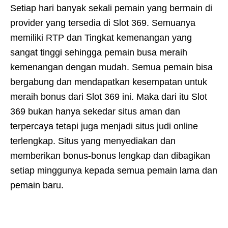
Setiap hari banyak sekali pemain yang bermain di
provider yang tersedia di Slot 369. Semuanya
memiliki RTP dan Tingkat kemenangan yang
sangat tinggi sehingga pemain busa meraih
kemenangan dengan mudah. Semua pemain bisa
bergabung dan mendapatkan kesempatan untuk
meraih bonus dari Slot 369 ini. Maka dari itu Slot
369 bukan hanya sekedar situs aman dan
terpercaya tetapi juga menjadi situs judi online
terlengkap. Situs yang menyediakan dan
memberikan bonus-bonus lengkap dan dibagikan
setiap minggunya kepada semua pemain lama dan
pemain baru.