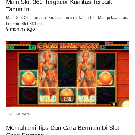
Main Slot 369 Tergacor Kualitas Terbaik
Tahun Ini
Main Slot 369 Tergacor Kualitas Terbaik Tahun Ini - Mempelajari cara
bermain Slot 369 itu…
9 months ago
TIPS MENANG
Memahami Tips Dan Cara Bermain Di Slot