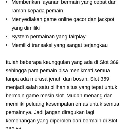
Memberikan layanan bermain yang cepat dan
ramah kepada pemain
Menyediakan game online gacor dan jackpot
yang dimiliki
System permainan yang fairplay
Memiliki transaksi yang sangat terjangkau
Itulah beberapa keunggulan yang ada di Slot 369
sehingga para pemain bisa menikmati semua
tanpa ada merasa jenuh dan bosan. Slot 369
menjadi salah satu pilihan situs yang tepat untuk
bermain game mesin slot. Mudah menang dan
memiliki peluang kesempatan emas untuk semua
pemainnya. Jadi jangan diragukan lagi
kemenangan yang diperoleh dari bermain di Slot
369 ini.