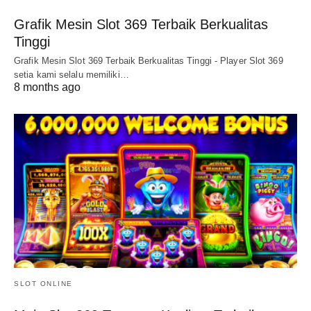
Grafik Mesin Slot 369 Terbaik Berkualitas
Tinggi
Grafik Mesin Slot 369 Terbaik Berkualitas Tinggi - Player Slot 369
setia kami selalu memiliki…
8 months ago
SLOT ONLINE