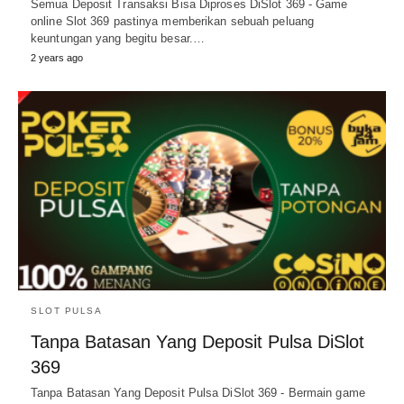
Semua Deposit Transaksi Bisa Diproses DiSlot 369 - Game
online Slot 369 pastinya memberikan sebuah peluang
keuntungan yang begitu besar.…
2 years ago
SLOT PULSA
Tanpa Batasan Yang Deposit Pulsa DiSlot
369
Tanpa Batasan Yang Deposit Pulsa DiSlot 369 - Bermain game